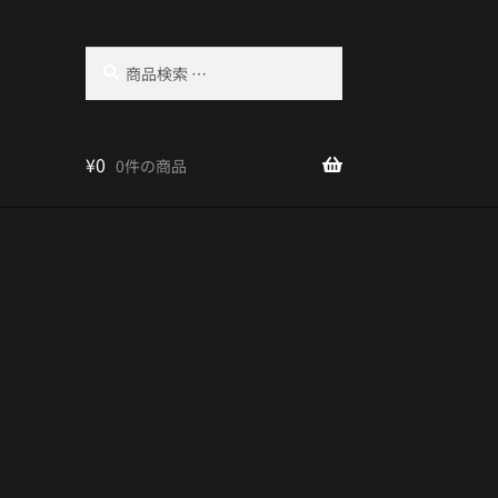
検
検
索
索
結
果:
¥
0
0件の商品