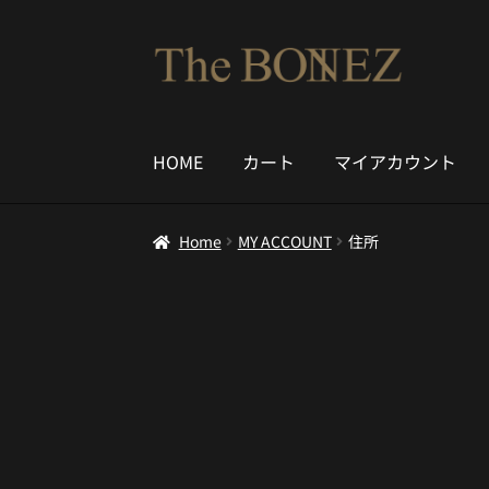
ナ
コ
ビ
ン
ゲ
テ
ー
ン
HOME
カート
マイアカウント
シ
ツ
ョ
へ
ン
ス
Home
MY ACCOUNT
住所
へ
キ
ス
ッ
キ
プ
ッ
プ